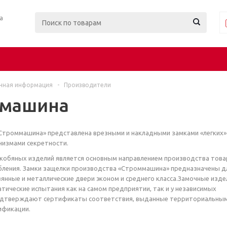
ра
чная информация
-
Производители
ммашина
Строммашина» представлена врезными и накладными замками «легких» 
низмами секретности.
кобяных изделий является основным направлением производства това
бления. Замки защелки производства «Строммашина» предназначены д
вянные и металлические двери эконом и среднего класса.Замочные изде
тические испытания как на самом предприятии, так и у независимых
подтверждают сертификаты соответствия, выданные территориальны
ификации.