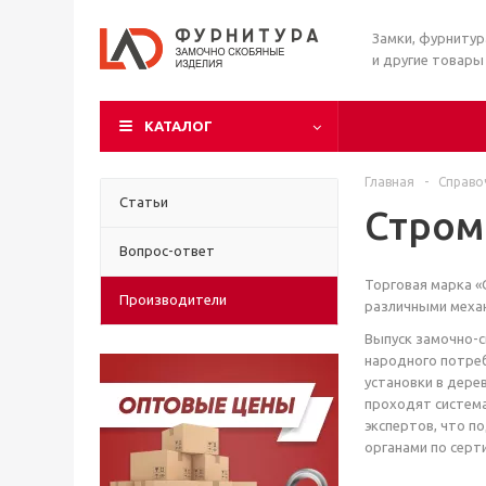
Замки, фурниту
и другие товары
КАТАЛОГ
Главная
-
Справо
Статьи
Стро
Вопрос-ответ
Торговая марка «
Производители
различными меха
Выпуск замочно-с
народного потре
установки в дере
проходят система
экспертов, что 
органами по серт