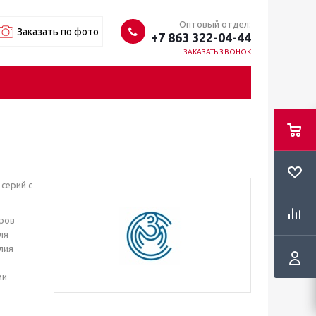
Оптовый отдел:
Заказать по фото
+7 863 322-04-44
ЗАКАЗАТЬ ЗВОНОК
серий с
ров
ля
лия
ми