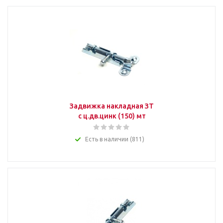
Задвижка накладная ЗТ
с ц.дв.цинк (150) мт
Есть в наличии (811)