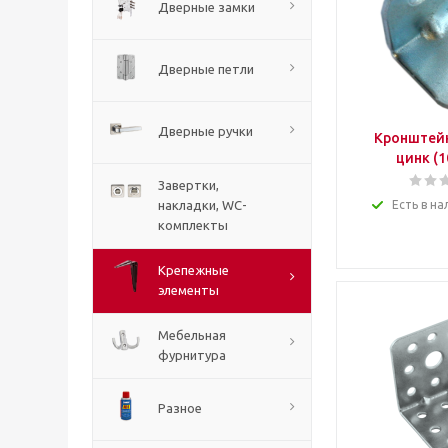
Дверные замки
Дверные петли
Дверные ручки
Кронштейн
цинк (1
Завертки,
накладки, WC-
Есть в на
комплекты
Крепежные
элементы
Мебельная
фурнитура
Разное