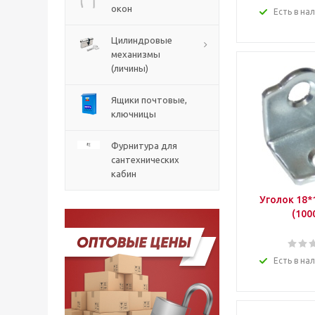
окон
Есть в на
Цилиндровые
механизмы
(личины)
Ящики почтовые,
ключницы
Фурнитура для
сантехнических
кабин
Уголок 18*
(100
Есть в на