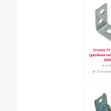
Уголок 25
(двойная зе
(800
Есть в на