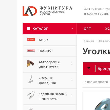
Замки, фурниту
и другие товары
КАТАЛОГ
ОПТ
УС
Акция
Главная
-
Катало
Уголк
Новинки
Автопороги и
уплотнители
Бренд
Дверные
По популярности
доводчики
Задвижки, засовы,
шпингалеты