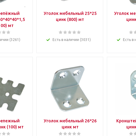
репёжный
Уголок мебельный 25*25
Уголок ме
0*40*40*1,5
цинк (800) мт
цинк
100) мт
личии (3261)
Есть в наличии (3031)
Есть в 
репежный
Уголок мебельный 26*26
Кронштей
нк (100) мт
цинк мт
цинк