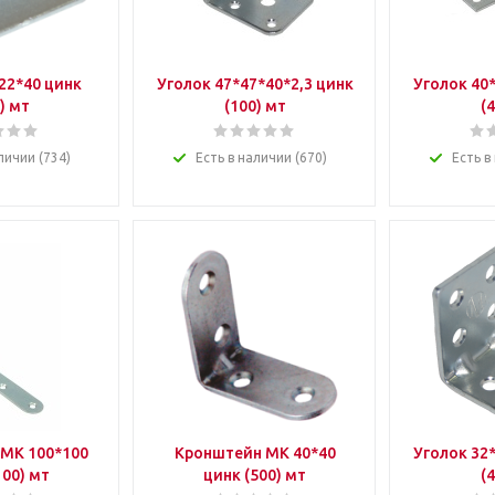
22*40 цинк
Уголок 47*47*40*2,3 цинк
Уголок 40*
) мт
(100) мт
(
личии (734)
Есть в наличии (670)
Есть в
МК 100*100
Кронштейн МК 40*40
Уголок 32*
100) мт
цинк (500) мт
(