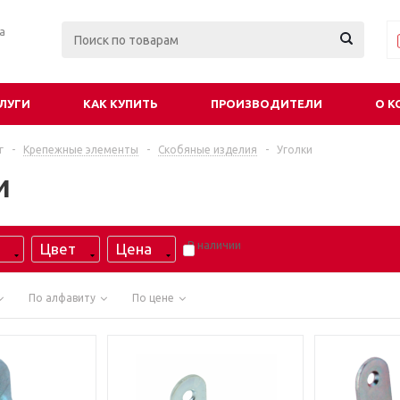
ра
ЛУГИ
КАК КУПИТЬ
ПРОИЗВОДИТЕЛИ
О К
г
-
Крепежные элементы
-
Скобяные изделия
-
Уголки
и
В наличии
Цвет
Цена
По алфавиту
По цене