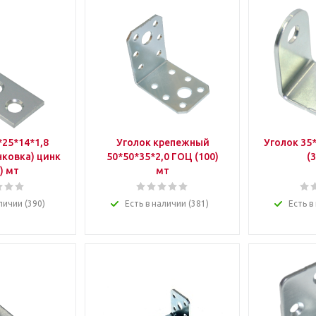
*25*14*1,8
Уголок крепежный
Уголок 35*
нковка) цинк
50*50*35*2,0 ГОЦ (100)
(
) мт
мт
личии (390)
Есть в наличии (381)
Есть в