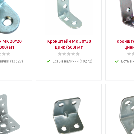
 МК 20*20
Кронштейн МК 30*30
Кронште
000) мт
цинк (500) мт
цинк
личии (13527)
Есть в наличии (10272)
Есть в 