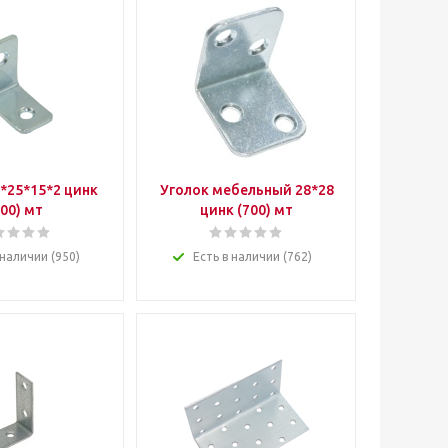
*25*15*2 цинк
Уголок мебельный 28*28
800) мт
цинк (700) мт
 наличии (950)
Есть в наличии (762)