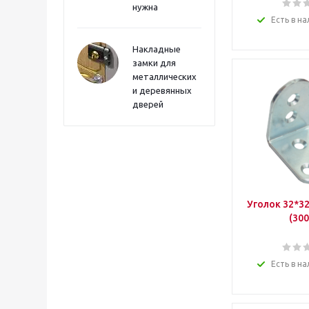
нужна
Есть в на
Накладные
замки для
металлических
и деревянных
дверей
Уголок 32*32
(300
Есть в на