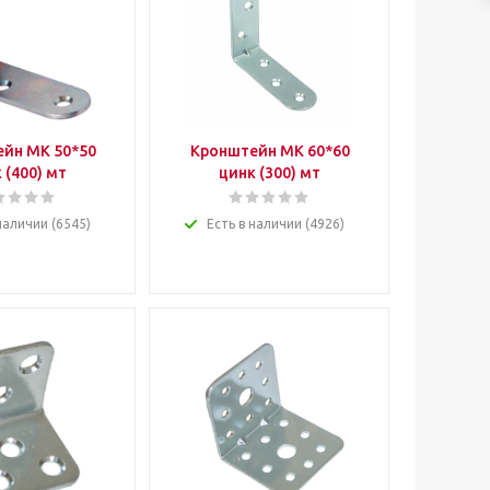
йн МК 50*50
Кронштейн МК 60*60
 (400) мт
цинк (300) мт
наличии (6545)
Есть в наличии (4926)