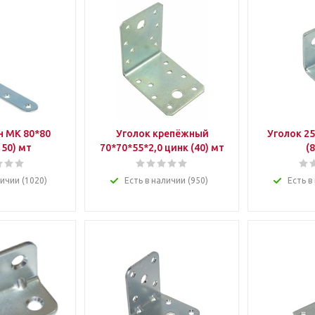
 МК 80*80
Уголок крепёжный
Уголок 25
150) мт
70*70*55*2,0 цинк (40) мт
(
личии (1020)
Есть в наличии (950)
Есть в