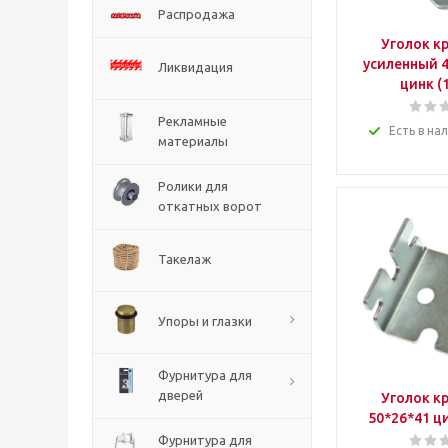
Распродажа
Уголок к
усиленный 4
Ликвидация
цинк (
Рекламные
Есть в на
материалы
Ролики для
откатных ворот
Такелаж
Упоры и глазки
Фурнитура для
дверей
Уголок к
50*26*41 ци
Фурнитура для