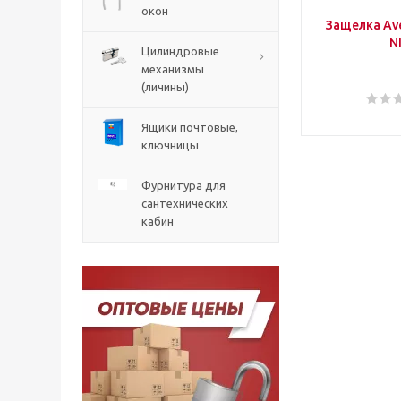
окон
Защелка Ave
N
Цилиндровые
механизмы
(личины)
Ящики почтовые,
ключницы
Фурнитура для
сантехнических
кабин