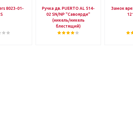
rs 8023-01-
Ручка дв. PUERTO AL 514-
Замок вр
IS
02 SN/NP "Савоярди"
12
(никель/никель
блестящий)