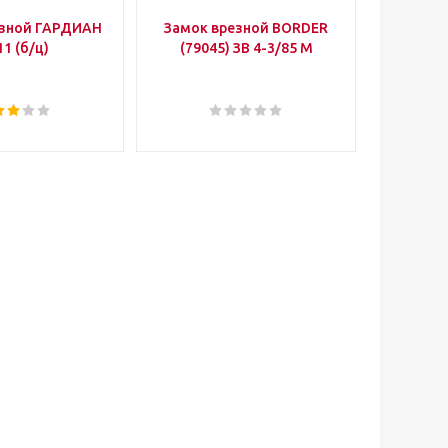
езной ГАРДИАН
Замок врезной BORDER
Уго
11 (б/ц)
(79045) ЗВ 4-3/85 М