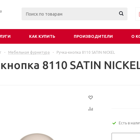
ра
ЛУГИ
КАК КУПИТЬ
ПРОИЗВОДИТЕЛИ
О К
г
-
Мебельная фурнитура
-
Ручка-кнопка 8110 SATIN NICKEL
-кнопка 8110 SATIN NICKE
Есть в нал