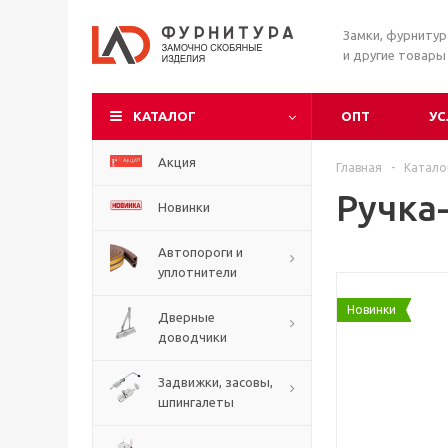
Замки, фурниту
и другие товары
КАТАЛОГ
ОПТ
УС
Акция
Главная
-
Катало
Ручка
Новинки
Автопороги и
уплотнители
Новинки
Дверные
доводчики
Задвижки, засовы,
шпингалеты