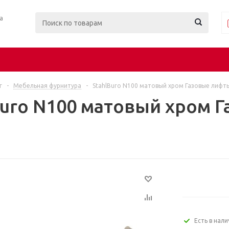
ра
г
-
Мебельная фурнитура
-
StahlBuro N100 матовый хром Газовые лифты
Buro N100 матовый хром 
Есть в нал