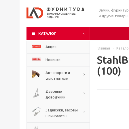
Замки, фурниту
и другие товары
КАТАЛОГ
Акция
Главная
-
Катало
Stahl
Новинки
(100)
Автопороги и
уплотнители
Дверные
доводчики
Задвижки, засовы,
шпингалеты