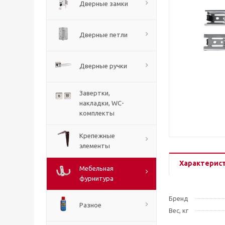
Дверные замки
Дверные петли
Дверные ручки
Завертки,
накладки, WC-
комплекты
Крепежные
элементы
Характерис
Мебельная
фурнитура
Бренд
Разное
Вес, кг