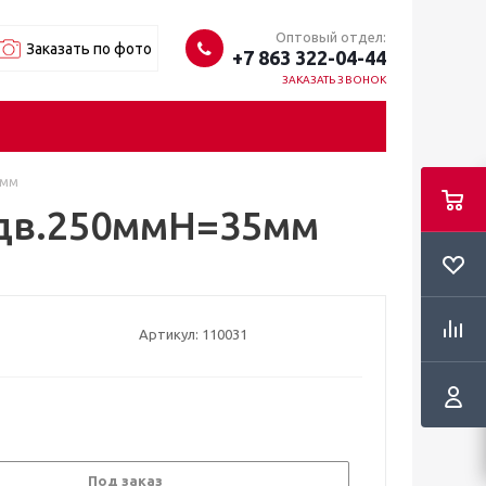
Оптовый отдел:
Заказать по фото
+7 863 322-04-44
ЗАКАЗАТЬ ЗВОНОК
5мм
ыдв.250ммН=35мм
Артикул:
110031
Под заказ