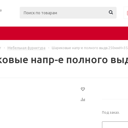
ра
г
-
Мебельная фурнитура
-
Шариковые напр-е полного выдв.250ммН=3
овые напр-е полного в
Под заказ.