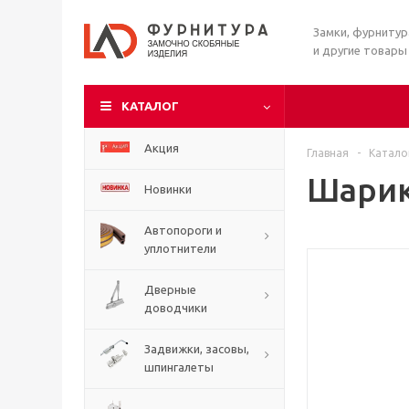
Замки, фурниту
и другие товары
КАТАЛОГ
Акция
Главная
-
Катало
Шарик
Новинки
Автопороги и
уплотнители
Дверные
доводчики
Задвижки, засовы,
шпингалеты