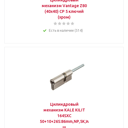
Цилиндровый
механизм Vantage Z80
(40x40) СР 5 ключей
(хром)
Есть в наличии (514)
Цилиндровый
механизм KALE KILIT
164SXC
50+10+26S:86mm,NP,5K,WB,к-
ш