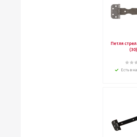
Петля стрел
(30
Есть в н