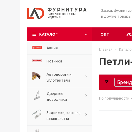
Замки, фурниту
и другие товары
КАТАЛОГ
ОПТ
УС
Акция
Главная
-
Катало
Петли
Новинки
Автопороги и
уплотнители
Бренд
Дверные
По популярности
доводчики
Задвижки, засовы,
шпингалеты