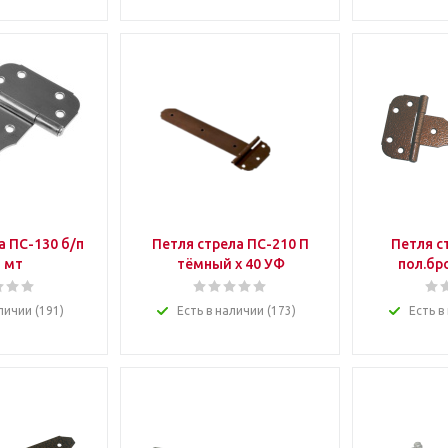
а ПС-130 б/п
Петля стрела ПС-210 П
Петля с
) мт
тёмный х 40 УФ
пол.бр
личии (191)
Есть в наличии (173)
Есть в