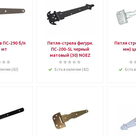
а ПС-290 б/п
Петля-стрела фигурн.
Петля стр
) мт
ПС-200-SL черный
мм) ц
матовый (30) NOEZ
аличии (42)
Есть в наличии (42)
Есть в