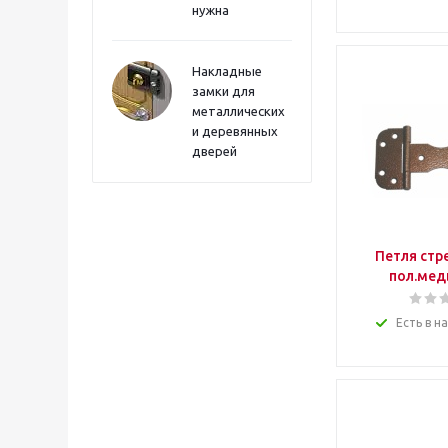
нужна
Накладные
замки для
металлических
и деревянных
дверей
Петля стр
пол.медь
Есть в н