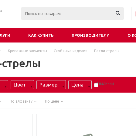
ра
ЛУГИ
КАК КУПИТЬ
ПРОИЗВОДИТЕЛИ
О К
г
-
Крепежные элементы
-
Скобяные изделия
-
Петли-стрелы
-стрелы
В наличии
Цвет
Размер
Цена
По алфавиту
По цене