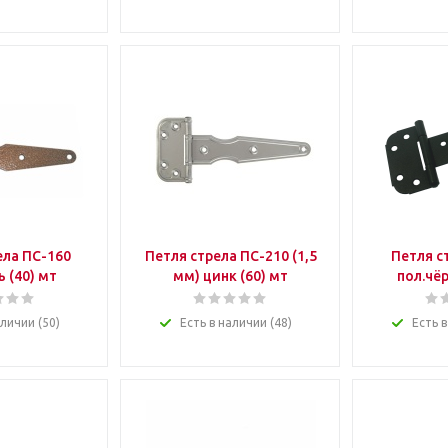
ела ПС-160
Петля стрела ПС-210 (1,5
Петля с
 (40) мт
мм) цинк (60) мт
пол.чёр
аличии (50)
Есть в наличии (48)
Есть в