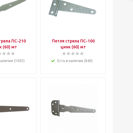
трела ПС-210
Петля стрела ПС-100
к (60) мт
цинк (60) мт
наличии (1003)
Есть в наличии (840)