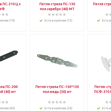
а ПС-210 Ц х
Петля стрела ПС-130
Петля стр
 УФ
пол.серебро (40) МТ
аличии (79)
Есть в наличии (73)
Есть в
ела ПС-200
Петля стрела ПС-130*130
Петля-ст
й (40) мт
пол.медь (30) мт
ПСФ-370 П
аличии (60)
Есть в наличии (56)
Есть в