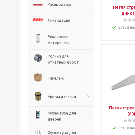
Распродажа
Петля стр
цинк (
Ликвидация
Есть в на
Рекламные
материалы
Ролики для
откатных ворот
Такелаж
Упоры и глазки
Петля стрел
Фурнитура для
(60
дверей
Есть в на
Фурнитура для