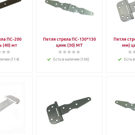
ела ПС-200
Петля стрела ПС-130*130
Петля стр
 (40) мт
цинк (30) МТ
мм) ц
личии (114)
Есть в наличии (106)
Есть в