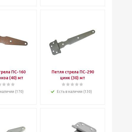
трела ПС-160
Петля стрела ПС-290
онза (40) мт
цинк (30) мт
 наличии (170)
Есть в наличии (130)