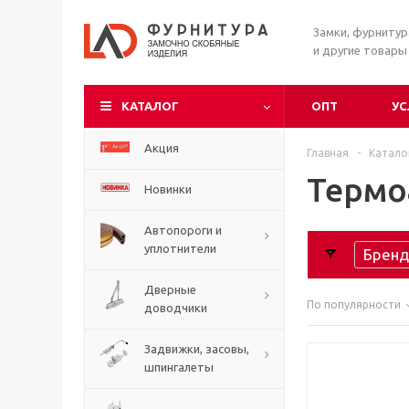
Замки, фурниту
и другие товары
КАТАЛОГ
ОПТ
УС
Акция
Главная
-
Катало
Термо
Новинки
Автопороги и
уплотнители
Бренд
Дверные
По популярности
доводчики
Задвижки, засовы,
шпингалеты