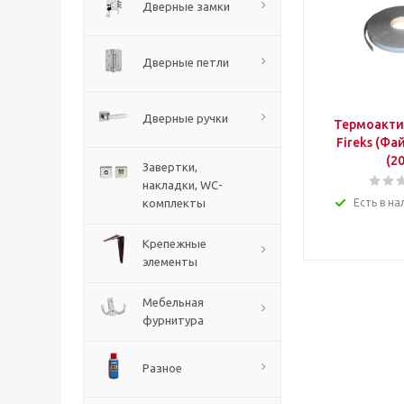
Дверные замки
Дверные петли
Дверные ручки
Термоакти
Fireks (Фа
(2
Завертки,
накладки, WC-
комплекты
Есть в на
Крепежные
элементы
Мебельная
фурнитура
Разное