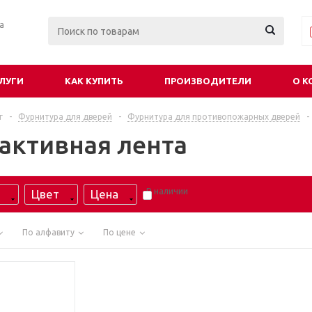
ра
ЛУГИ
КАК КУПИТЬ
ПРОИЗВОДИТЕЛИ
О К
г
-
Фурнитура для дверей
-
Фурнитура для противопожарных дверей
-
активная лента
В наличии
Цвет
Цена
По алфавиту
По цене