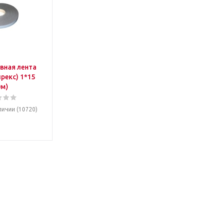
вная лента
йрекс) 1*15
0м)
личии (10720)