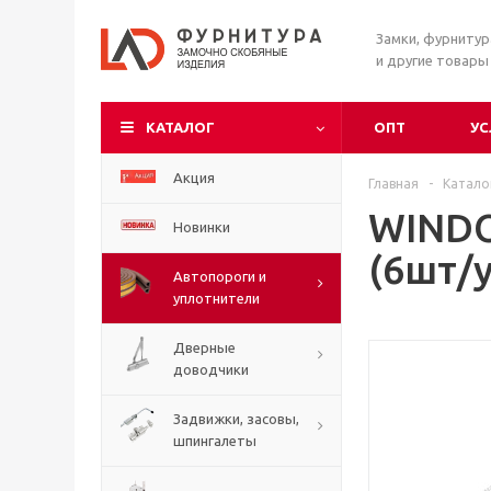
Замки, фурниту
и другие товары
КАТАЛОГ
ОПТ
УС
Акция
Главная
-
Катало
WINDO
Новинки
(6шт/у
Автопороги и
уплотнители
Дверные
доводчики
Задвижки, засовы,
шпингалеты